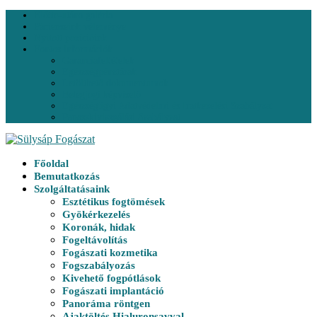
Előtte-utána galéria
Pácienseink véleménye
Nyitott pozícióink
Fontos információk
Garanciafeltételek
Egészségpénztárak
Letölthető dokumentumok
Betegjogi képviselő
Egészségügyi Adatvédelmi és Iratkezelési Szabályzat
Panaszkivizsgálási Szabályzat
Főoldal
Bemutatkozás
Szolgáltatásaink
Esztétikus fogtömések
Gyökérkezelés
Koronák, hidak
Fogeltávolítás
Fogászati kozmetika
Fogszabályozás
Kivehető fogpótlások
Fogászati implantáció
Panoráma röntgen
Ajaktöltés Hialuronsavval