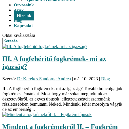
Orvosaink
Árak
Híreink
Blog
Kapcsolat
Oldal kiválasztása
III. A fogfehérítő fogkrémek- mi az
igazság?
Szerző:
Dr Kerekes Sandorne Andrea
|
máj 10, 2023
|
Blog
III. A fogfehérítő fogkrémek- mi az igazság? Tovább boncolgatjuk
fogkrémes témánkat. Most hogy már sokat megtudtunk az
összetevőkről, az egyes típusok jellegzetességeit szeretnénk
részletesebben bemutatni Neked. Mindenki fehér mosolyra vágyik,
de az emberiség...
Mindent a fogkrémekről II. – Fogkrém