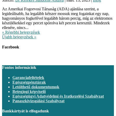
Szerző:
Dr Kerekes Sandorne Andrea
|
márc 13, 2023
|
Blog
Az Amerikai Fogorvosi Társaság (ADA) ajánlása szerint, a
legideálisabb, ha legalább kétszer mossuk meg fogainkat egy nap,
hagyományos fogkefével legalább három percig, míg az elektromos
készülékekkel egy percet spórolva két percen keresztül. Mindezek
ellenére, nincs...
« Régebbi bejegyzések
Újabb bejegyzések »
Facebook
Fontos információk
Garanciafeltételek
Egészségpénztárak
Letölthető dokumentumok
Betegjogi képviselő
Egészségügyi Adatvédelmi és Iratkezelési Szabályzat
Panaszkivizsgálási Szabályzat
Bankkártyát is elfogadunk