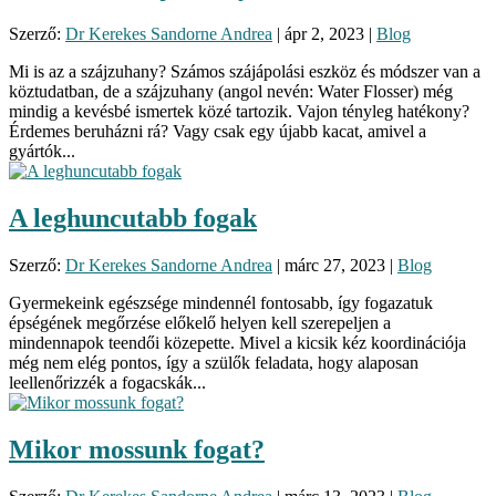
Szerző:
Dr Kerekes Sandorne Andrea
|
ápr 2, 2023
|
Blog
Mi is az a szájzuhany? Számos szájápolási eszköz és módszer van a
köztudatban, de a szájzuhany (angol nevén: Water Flosser) még
mindig a kevésbé ismertek közé tartozik. Vajon tényleg hatékony?
Érdemes beruházni rá? Vagy csak egy újabb kacat, amivel a
gyártók...
A leghuncutabb fogak
Szerző:
Dr Kerekes Sandorne Andrea
|
márc 27, 2023
|
Blog
Gyermekeink egészsége mindennél fontosabb, így fogazatuk
épségének megőrzése előkelő helyen kell szerepeljen a
mindennapok teendői közepette. Mivel a kicsik kéz koordinációja
még nem elég pontos, így a szülők feladata, hogy alaposan
leellenőrizzék a fogacskák...
Mikor mossunk fogat?