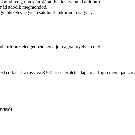
rdul meg, nincs üresjárat. Fel kell venned a ritmust.
blémád adódik megmondod.
ogy tökéletes legyél, csak tudd mikor nem vagy az.
ikációhoz elengedhetetlen a jó magyar nyelvismeret
kedik el. Lakossága 8300 fő és területe alapján a Tápió menti járás m
endelő)