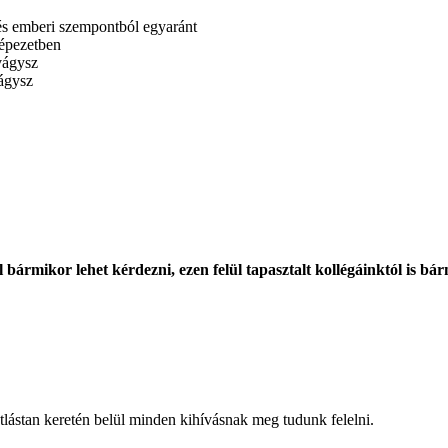
és emberi szempontból egyaránt
gépezetben
vágysz
vágysz
bármikor lehet kérdezni, ezen felül tapasztalt kollégáinktól is bár
lástan keretén belül minden kihívásnak meg tudunk felelni.