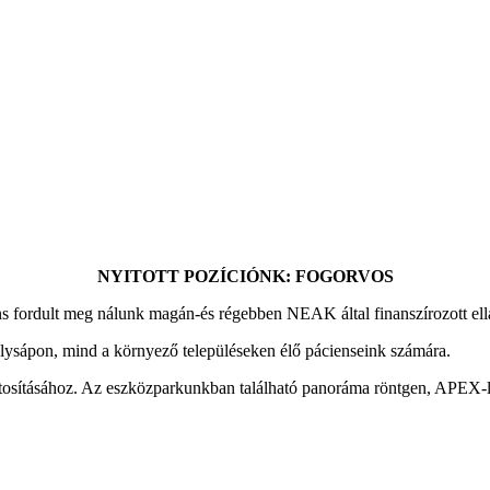
NYITOTT POZÍCIÓNK: FOGORVOS
s fordult meg nálunk magán-és régebben NEAK által finanszírozott ellá
ülysápon, mind a környező településeken élő pácienseink számára.
ztosításához. Az eszközparkunkban található panoráma röntgen, APEX-lo