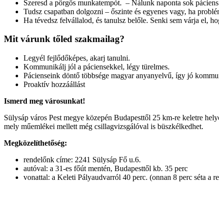
Szeresd a pörgős munkatempót. – Nálunk naponta sok páciens fo
Tudsz csapatban dolgozni – őszinte és egyenes vagy, ha pro
Ha tévedsz felvállalod, és tanulsz belőle. Senki sem várja el, h
Mit várunk tőled szakmailag?
Legyél fejlődőképes, akarj tanulni.
Kommunikálj jól a páciensekkel, légy türelmes.
Pácienseink döntő többsége magyar anyanyelvű, így jó kommun
Proaktív hozzáállást
Ismerd meg városunkat!
Sülysáp város Pest megye közepén Budapesttől 25 km-re keletre helyez
mely műemlékei mellett még csillagvizsgálóval is büszkélkedhet.
Megközelíthetőség:
rendelőnk címe: 2241 Sülysáp Fő u.6.
autóval: a 31-es főút mentén, Budapesttől kb. 35 perc
vonattal: a Keleti Pályaudvarról 40 perc. (onnan 8 perc séta a r