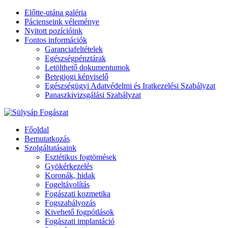
Előtte-utána galéria
Pácienseink véleménye
Nyitott pozícióink
Fontos információk
Garanciafeltételek
Egészségpénztárak
Letölthető dokumentumok
Betegjogi képviselő
Egészségügyi Adatvédelmi és Iratkezelési Szabályzat
Panaszkivizsgálási Szabályzat
Főoldal
Bemutatkozás
Szolgáltatásaink
Esztétikus fogtömések
Gyökérkezelés
Koronák, hidak
Fogeltávolítás
Fogászati kozmetika
Fogszabályozás
Kivehető fogpótlások
Fogászati implantáció