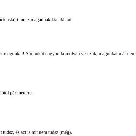
ácienskört tudsz magadnak kialakítani.
rezzük magunkat! A munkát nagyon komolyan vesszük, magunkat már nem 
előtöl pár méterre.
 tudsz, és azt is mit nem tudsz (még).