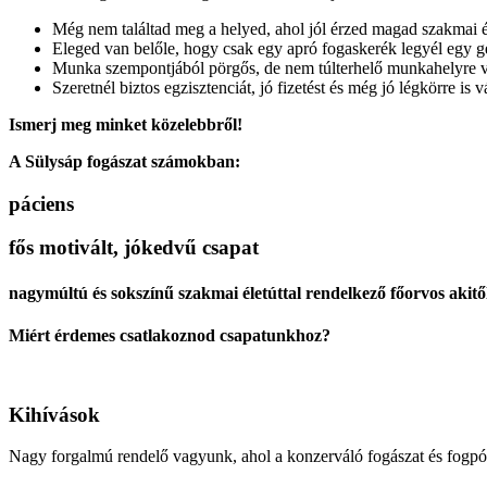
Még nem találtad meg a helyed, ahol jól érzed magad szakmai 
Eleged van belőle, hogy csak egy apró fogaskerék legyél egy 
Munka szempontjából pörgős, de nem túlterhelő munkahelyre 
Szeretnél biztos egzisztenciát, jó fizetést és még jó légkörre is 
Ismerj meg minket közelebbről!
A Sülysáp fogászat számokban:
páciens
fős motivált, jókedvű csapat
nagymúltú és sokszínű szakmai életúttal rendelkező főorvos akitől 
Miért érdemes csatlakoznod csapatunkhoz?
Kihívások
Nagy forgalmú rendelő vagyunk, ahol a konzerváló fogászat és fogpót