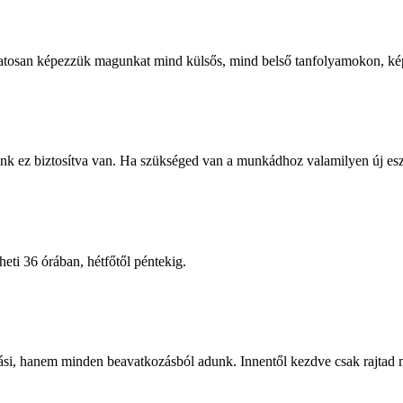
amatosan képezzük magunkat mind külsős, mind belső tanfolyamokon, ké
nk ez biztosítva van. Ha szükséged van a munkádhoz valamilyen új esz
ti 36 órában, hétfőtől péntekig.
lási, hanem minden beavatkozásból adunk. Innentől kezdve csak rajtad