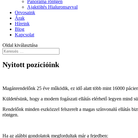
Panoráma röntgen
Ajaktöltés Hialuronsavval
Orvosaink
Árak
Híreink
Blog
Kapcsolat
Oldal kiválasztása
Nyitott pozícióink
Magánrendelőnk 25 éve működik, ez idő alatt több mint 16000 pácien
Küldetésünk, hogy a modern fogászati ellátás elérhető legyen mind s
Rendelőnk minden eszközzel felszerelt a magas színvonalú ellátás bi
röntgen.
Ha az alábbi gondolatok megfordultak már a fejedben: