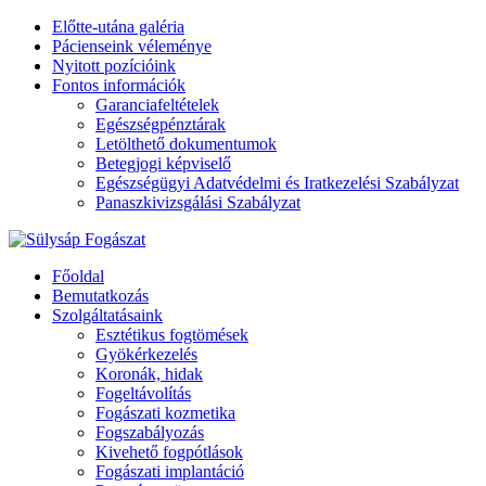
Előtte-utána galéria
Pácienseink véleménye
Nyitott pozícióink
Fontos információk
Garanciafeltételek
Egészségpénztárak
Letölthető dokumentumok
Betegjogi képviselő
Egészségügyi Adatvédelmi és Iratkezelési Szabályzat
Panaszkivizsgálási Szabályzat
Főoldal
Bemutatkozás
Szolgáltatásaink
Esztétikus fogtömések
Gyökérkezelés
Koronák, hidak
Fogeltávolítás
Fogászati kozmetika
Fogszabályozás
Kivehető fogpótlások
Fogászati implantáció