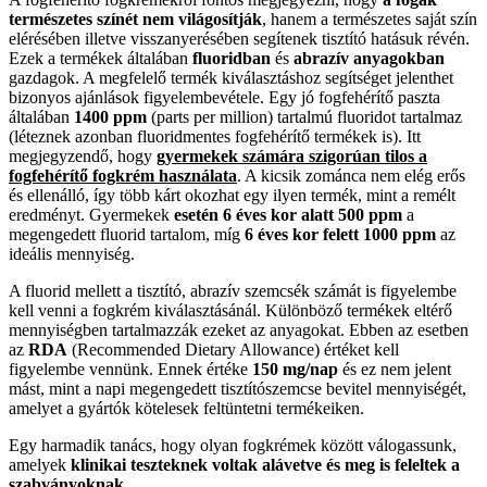
természetes színét nem világosítják
, hanem a természetes saját szín
elérésében illetve visszanyerésében segítenek tisztító hatásuk révén.
Ezek a termékek általában
fluoridban
és
abrazív anyagokban
gazdagok. A megfelelő termék kiválasztáshoz segítséget jelenthet
bizonyos ajánlások figyelembevétele. Egy jó fogfehérítő paszta
általában
1400 ppm
(parts per million) tartalmú fluoridot tartalmaz
(léteznek azonban fluoridmentes fogfehérítő termékek is). Itt
megjegyzendő, hogy
gyermekek számára szigorúan tilos a
fogfehérítő fogkrém használata
. A kicsik zománca nem elég erős
és ellenálló, így több kárt okozhat egy ilyen termék, mint a remélt
eredményt. Gyermekek
esetén 6 éves kor alatt 500 ppm
a
megengedett fluorid tartalom, míg
6 éves kor felett 1000 ppm
az
ideális mennyiség.
A fluorid mellett a tisztító, abrazív szemcsék számát is figyelembe
kell venni a fogkrém kiválasztásánál. Különböző termékek eltérő
mennyiségben tartalmazzák ezeket az anyagokat. Ebben az esetben
az
RDA
(Recommended Dietary Allowance) értéket kell
figyelembe vennünk. Ennek értéke
150 mg/nap
és ez nem jelent
mást, mint a napi megengedett tisztítószemcse bevitel mennyiségét,
amelyet a gyártók kötelesek feltüntetni termékeiken.
Egy harmadik tanács, hogy olyan fogkrémek között válogassunk,
amelyek
klinikai teszteknek voltak alávetve és meg is feleltek a
szabványoknak
.