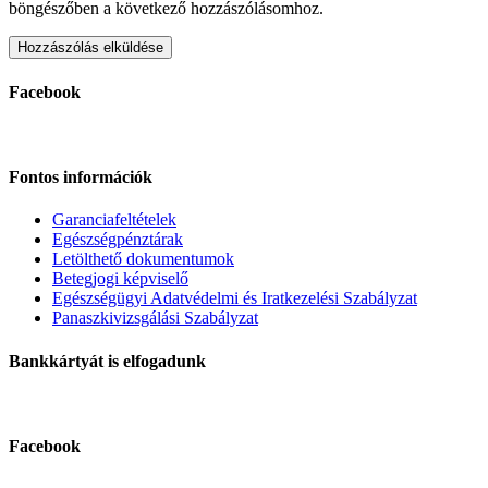
böngészőben a következő hozzászólásomhoz.
Facebook
Fontos információk
Garanciafeltételek
Egészségpénztárak
Letölthető dokumentumok
Betegjogi képviselő
Egészségügyi Adatvédelmi és Iratkezelési Szabályzat
Panaszkivizsgálási Szabályzat
Bankkártyát is elfogadunk
Facebook