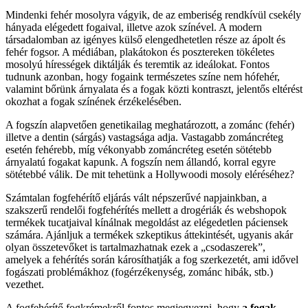
Mindenki fehér mosolyra vágyik, de az emberiség rendkívül csekély
hányada elégedett fogaival, illetve azok színével. A modern
társadalomban az igényes külső elengedhetetlen része az ápolt és
fehér fogsor. A médiában, plakátokon és posztereken tökéletes
mosolyú hírességek diktálják és teremtik az ideálokat. Fontos
tudnunk azonban, hogy fogaink természetes színe nem hófehér,
valamint bőrünk árnyalata és a fogak közti kontraszt, jelentős eltérést
okozhat a fogak színének érzékelésében.
A fogszín alapvetően genetikailag meghatározott, a zománc (fehér)
illetve a dentin (sárgás) vastagsága adja. Vastagabb zománcréteg
esetén fehérebb, míg vékonyabb zománcréteg esetén sötétebb
árnyalatú fogakat kapunk. A fogszín nem állandó, korral egyre
sötétebbé válik. De mit tehetünk a Hollywoodi mosoly eléréséhez?
Számtalan fogfehérítő eljárás vált népszerűvé napjainkban, a
szakszerű rendelői fogfehérítés mellett a drogériák és webshopok
termékek tucatjaival kínálnak megoldást az elégedetlen páciensek
számára. Ajánljuk a termékek szkeptikus áttekintését, ugyanis akár
olyan összetevőket is tartalmazhatnak ezek a „csodaszerek”,
amelyek a fehérítés során károsíthatják a fog szerkezetét, ami idővel
fogászati problémákhoz (fogérzékenység, zománc hibák, stb.)
vezethet.
A fogfehérítő fogkrémekről fontos megjegyezni, hogy
a fogak