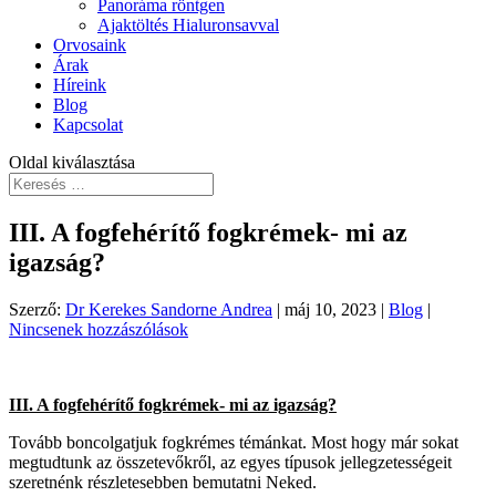
Panoráma röntgen
Ajaktöltés Hialuronsavval
Orvosaink
Árak
Híreink
Blog
Kapcsolat
Oldal kiválasztása
III. A fogfehérítő fogkrémek- mi az
igazság?
Szerző:
Dr Kerekes Sandorne Andrea
|
máj 10, 2023
|
Blog
|
Nincsenek hozzászólások
III. A fogfehérítő fogkrémek- mi az igazság?
Tovább boncolgatjuk fogkrémes témánkat. Most hogy már sokat
megtudtunk az összetevőkről, az egyes típusok jellegzetességeit
szeretnénk részletesebben bemutatni Neked.