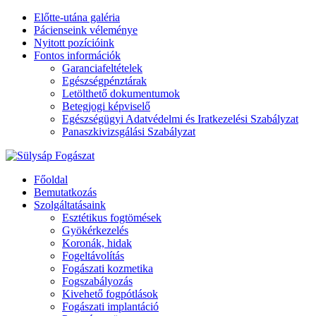
Előtte-utána galéria
Pácienseink véleménye
Nyitott pozícióink
Fontos információk
Garanciafeltételek
Egészségpénztárak
Letölthető dokumentumok
Betegjogi képviselő
Egészségügyi Adatvédelmi és Iratkezelési Szabályzat
Panaszkivizsgálási Szabályzat
Főoldal
Bemutatkozás
Szolgáltatásaink
Esztétikus fogtömések
Gyökérkezelés
Koronák, hidak
Fogeltávolítás
Fogászati kozmetika
Fogszabályozás
Kivehető fogpótlások
Fogászati implantáció