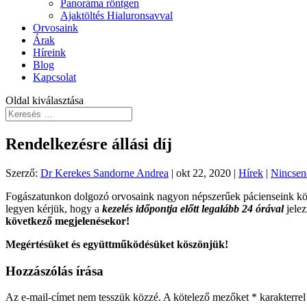
Panoráma röntgen
Ajaktöltés Hialuronsavval
Orvosaink
Árak
Híreink
Blog
Kapcsolat
Oldal kiválasztása
Rendelkezésre állási díj
Szerző:
Dr Kerekes Sandorne Andrea
|
okt 22, 2020
|
Hírek
|
Nincsen
Fogászatunkon dolgozó orvosaink nagyon népszerűek pácienseink köréb
legyen kérjük, hogy a
kezelés időpontja előtt legalább 24 órával
jelez
következő megjelenésekor!
Megértésüket és együttműködésüket köszönjük!
Hozzászólás írása
Az e-mail-címet nem tesszük közzé.
A kötelező mezőket
*
karakterrel