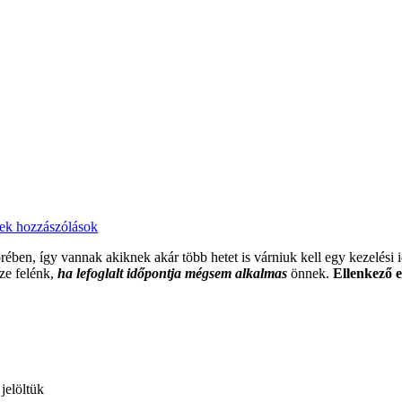
ek hozzászólások
en, így vannak akiknek akár több hetet is várniuk kell egy kezelési 
ze felénk,
ha
lefoglalt időpontja mégsem alkalmas
önnek.
Ellenkező e
 jelöltük