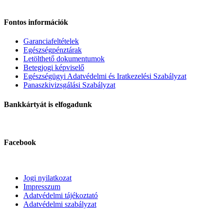
Fontos információk
Garanciafeltételek
Egészségpénztárak
Letölthető dokumentumok
Betegjogi képviselő
Egészségügyi Adatvédelmi és Iratkezelési Szabályzat
Panaszkivizsgálási Szabályzat
Bankkártyát is elfogadunk
Facebook
Jogi nyilatkozat
Impresszum
Adatvédelmi tájékoztató
Adatvédelmi szabályzat