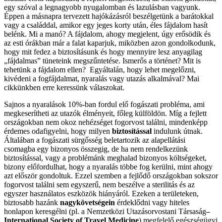
egy szóval a legnagyobb nyugalomban és lazulásban vagyunk.
Éppen a másnapra tervezett hajókázásról beszélgetünk a barátokkal
vagy a családdal, amikor egy jeges korty után, éles fájdalom hasít
belénk. Mi a manó? A fájdalom, ahogy megjelent, úgy erősödik és
az esti órákban már a falat kaparjuk, miközben azon gondolkodunk,
hogy mit fedez a biztosításunk és hogy mennyire lesz anyagilag
„fájdalmas” tüneteink megszűntetése. Ismerős a történet? Mit is
tehetünk a fájdalom ellen? Egyáltalán, hogy lehet megelőzni,
kivédeni a fogfájdalmat, nyaralás vagy utazás alkalmával? Mai
cikkünkben erre keressünk válaszokat.
Sajnos a nyaralások 10%-ban fordul elő fogászati probléma, ami
megkeserítheti az utazók élményeit, főleg külföldön. Míg a fejlett
országokban nem okoz nehézséget fogorvost találni, mindenképp
érdemes odafigyelni, hogy milyen
biztosítással
indulunk útnak.
Általában a fogászati sürgősség beletartozik az alapellátási
csomagba egy bizonyos összegig, de ha nem rendelkezünk
biztosítással, vagy a problémánk meghalad bizonyos költségeket,
bizony előfordulhat, hogy a nyaralás többe fog kerülni, mint ahogy
azt először gondoltuk. Ezzel szemben a fejlődő országokban sokszor
fogorvost találni sem egyszerű, nem beszélve a sterilitás és az
egyszer használatos eszközök hiányáról. Ezeken a területeken,
biztosabb hazánk
nagykövetségein
érdeklődni vagy hiteles
honlapon keresgélni (pl. a Nemzetközi Utazásorvostani Társaság
–
International Society of Travel Medicine
) megfelelő egészségügyi