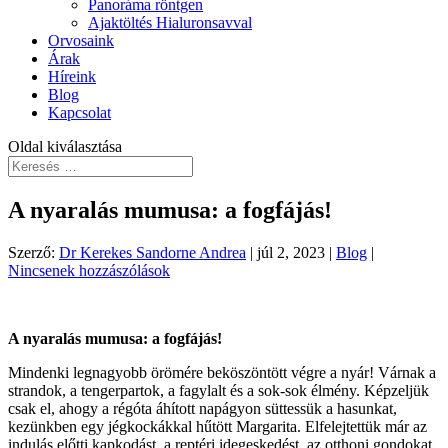
Panoráma röntgen
Ajaktöltés Hialuronsavval
Orvosaink
Árak
Híreink
Blog
Kapcsolat
Oldal kiválasztása
A nyaralás mumusa: a fogfájás!
Szerző:
Dr Kerekes Sandorne Andrea
|
júl 2, 2023
|
Blog
|
Nincsenek hozzászólások
A nyaralás mumusa: a fogfájás!
Mindenki legnagyobb örömére beköszöntött végre a nyár! Várnak a
strandok, a tengerpartok, a fagylalt és a sok-sok élmény. Képzeljük
csak el, ahogy a régóta áhított napágyon süttessük a hasunkat,
kezünkben egy jégkockákkal hűtött Margarita. Elfelejtettük már az
indulás előtti kapkodást, a reptéri idegeskedést, az otthoni gondokat,