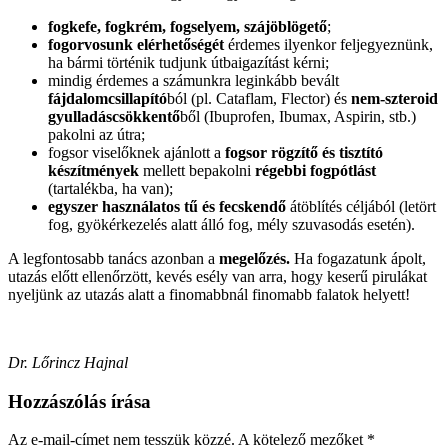
fogkefe, fogkrém, fogselyem, szájöblögető
;
fogorvosunk elérhetőségét
érdemes ilyenkor feljegyeznünk,
ha bármi történik tudjunk útbaigazítást kérni;
mindig érdemes a számunkra leginkább bevált
fájdalomcsillapító
ból (pl. Cataflam, Flector) és
nem-szteroid
gyulladáscsökkentő
ből (Ibuprofen, Ibumax, Aspirin, stb.)
pakolni az útra;
fogsor viselőknek ajánlott a
fogsor rögzítő és tisztító
készítmények
mellett bepakolni
régebbi fogpótlást
(tartalékba, ha van);
egyszer használatos tű és fecskendő
átöblítés céljából (letört
fog, gyökérkezelés alatt álló fog, mély szuvasodás esetén).
A legfontosabb tanács azonban a
megelőzés.
Ha fogazatunk ápolt,
utazás előtt ellenőrzött, kevés esély van arra, hogy keserű pirulákat
nyeljünk az utazás alatt a finomabbnál finomabb falatok helyett!
Dr. Lőrincz Hajnal
Hozzászólás írása
Az e-mail-címet nem tesszük közzé.
A kötelező mezőket
*