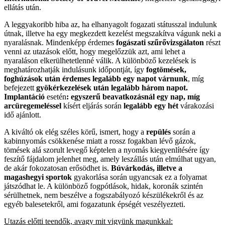
ellátás után.
A leggyakoribb hiba az, ha elhanyagolt fogazati státusszal indulunk
útnak, illetve ha egy megkezdett kezelést megszakítva vágunk neki a
nyaralásnak. Mindenképp érdemes
fogászati szűrővizsgálaton
részt
venni az utazások előtt, hogy megelőzzük azt, ami lehet a
nyaraláson elkerülhetetlenné válik. A különböző kezelések is
meghatározhatják indulásunk időpontját, így
fogtömések,
foghúzások után érdemes legalább egy napot várnunk
, míg
befejezett
gyökérkezelések után legalább három napot.
Implantáció
esetén
: egyszerű beavatkozásnál egy nap, míg
arcüregemeléssel
kísért eljárás során
legalább egy hét
várakozási
idő ajánlott.
A kiváltó ok elég széles körű, ismert, hogy a
repülés
során a
kabinnyomás csökkenése miatt a rossz fogakban lévő gázok,
tömések alá szorult levegő képtelen a nyomás kiegyenlítésére így
feszítő fájdalom jelenhet meg, amely leszállás után elmúlhat ugyan,
de akár fokozatosan erősödhet is.
Búvárkodás, illetve a
magashegyi sportok
gyakorlása során ugyancsak ez a folyamat
játszódhat le. A különböző fogpótlások, hidak, koronák szintén
sérülhetnek, nem beszélve a fogszabályozó készülékekről és az
egyéb balesetekről, ami fogazatunk épségét veszélyezteti.
Utazás előtti teendők, avagy mit vigyünk magunkkal: