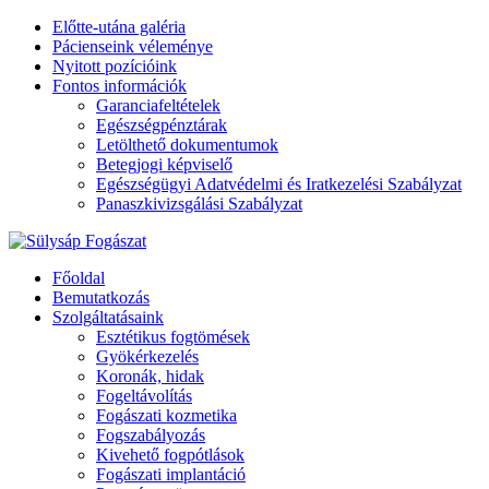
Előtte-utána galéria
Pácienseink véleménye
Nyitott pozícióink
Fontos információk
Garanciafeltételek
Egészségpénztárak
Letölthető dokumentumok
Betegjogi képviselő
Egészségügyi Adatvédelmi és Iratkezelési Szabályzat
Panaszkivizsgálási Szabályzat
Főoldal
Bemutatkozás
Szolgáltatásaink
Esztétikus fogtömések
Gyökérkezelés
Koronák, hidak
Fogeltávolítás
Fogászati kozmetika
Fogszabályozás
Kivehető fogpótlások
Fogászati implantáció